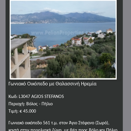
Γωνιακό Οικόπεδο με Θαλασσινή Ηρεμία
Κωδ: L3047 AGIOS STEFANOS
Περιοχή: Βόλος - Πήλιο
Τιμή: € 45.000
Γωνιακό οικόπεδο 561 τ.μ. στον Άγιο Στέφανο (Σωρό),
κοντά στην παραλιακή ζώνη, με θέα προς Βόλο και Πήλιο