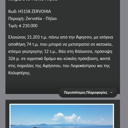
Κωδ: H5158 ZERVOHIA
Περιοχή: Zervohia - Πήλιο
Τιμή: € 210.000
Ελαιώνας 21.203 τ.μ. πάνω από την Άφησσο, με ισόγεια
αποθήκη 74 τ.μ. που μπορεί να μετατραπεί σε κατοικία,
κτίσμα γεώτρησης 12 τ.μ., θέα στη θάλασσα, πρόσοψη
326 μ. σε αγροτικό δρόμο και εύκολη πρόσβαση, κοντά
στις παραλίες της Αφήσσου, του Λεφοκάστρου και της
Καλιφτέρης.
Περισσότερες Πληροφορίες