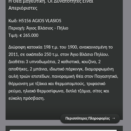
Η Θέα μαγευτική. Οι Δυνατότητες Είναι
Απεριόριστες
Κωδ: H5156 AGIOS VLASIOS
Περιοχή: Άγιος Βλάσιος - Πήλιο
Τιμή: € 265.000
Διώροφη κατοικία 198 τ.μ. του 1900, ανακαινισμένη το
2011, σε οικόπεδο 250 τ.μ. στον Άγιο Βλάσιο Πηλίου.
Διαθέτει 3 υπνοδωμάτια, 2 καθιστικά, κουζίνα, 2
αποθήκες, 2 μπάνια, ιδιωτικό πάρκινγκ, διαμορφωμένη
αυλή τριών επιπέδων, πανοραμική θέα στον Παγασητικό,
θέρμανση με τζάκια και θερμοπομπούς, τριφασικό
ρεύμα, ηλιακό θερμοσίφωνα, διπλά τζάμια, σίτες και
εύκολη πρόσβαση.
Περισσότερες Πληροφορίες