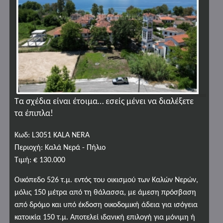
Τα σχέδια είναι έτοιμα… εσείς μένει να διαλέξετε
τα έπιπλα!
Κωδ: L3051 KALA NERA
Περιοχή: Καλά Νερά - Πήλιο
Τιμή: € 130.000
Οικόπεδο 526 τ.μ. εντός του οικισμού των Καλών Νερών,
μόλις 150 μέτρα από τη θάλασσα, με άμεση πρόσβαση
από δρόμο και υπό έκδοση οικοδομική άδεια για ισόγεια
κατοικία 150 τ.μ. Αποτελεί ιδανική επιλογή για μόνιμη ή