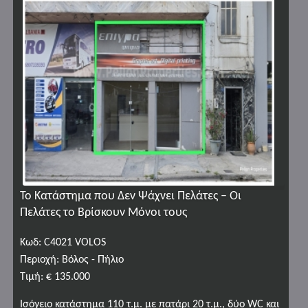
Το Κατάστημα που Δεν Ψάχνει Πελάτες – Οι
Πελάτες το Βρίσκουν Μόνοι τους
Κωδ: C4021 VOLOS
Περιοχή: Βόλος - Πήλιο
Τιμή: € 135.000
Ισόγειο κατάστημα 110 τ.μ. με πατάρι 20 τ.μ., δύο WC και