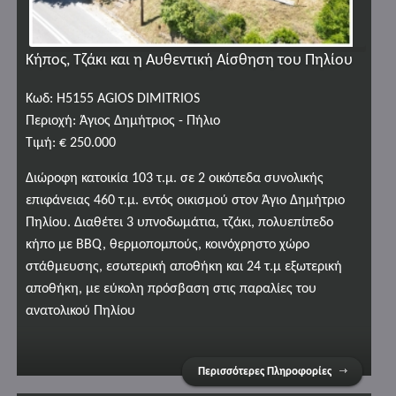
Κήπος, Τζάκι και η Αυθεντική Αίσθηση του Πηλίου
Κωδ: H5155 AGIOS DIMITRIOS
Περιοχή: Άγιος Δημήτριος - Πήλιο
Τιμή: € 250.000
Διώροφη κατοικία 103 τ.μ. σε 2 οικόπεδα συνολικής
επιφάνειας 460 τ.μ. εντός οικισμού στον Άγιο Δημήτριο
Πηλίου. Διαθέτει 3 υπνοδωμάτια, τζάκι, πολυεπίπεδο
κήπο με BBQ, θερμοπομπούς, κοινόχρηστο χώρο
στάθμευσης, εσωτερική αποθήκη και 24 τ.μ εξωτερική
αποθήκη, με εύκολη πρόσβαση στις παραλίες του
ανατολικού Πηλίου
Περισσότερες Πληροφορίες